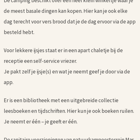
De camping beschikt over een heel klein winkeltje waar je
de meest basale dingen kan kopen. Hier kan je ook elke
dag terecht voor vers brood dat je de dag ervoor via de app
besteld hebt.
Voor lekkere ijsjes staat er in een apart chaletje bij de
receptie een self-service vriezer.
Je pakt zelf je ijsje(s) en wat je neemt geef je door via de
app.
Er is een bibliotheek met een uitgebreide collectie
leesboeken en tijdschriften. Hier kun je ook boeken ruilen.
Je neemt er één – je geeft er één.
De sanitaire voorzieningen van natuurkampeerterrein Mas