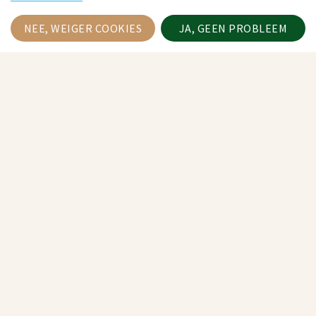
Gasten
NEE, WEIGER COOKIES
JA, GEEN PROBLEEM
Zoeken
Camping Mas de Messier
rustiek kamperen in de
natuur
Camping Mas de Messier, geopend van van 9 mei t/m 20
september 2026, ligt in een zeer fraaie en rustige omgeving
aan de rand van het unieke natuurgebied Causses et